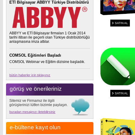
ETİ Bilgisayar ABBYY Türkiye Distribütörü
SATIN AL
ABBYY ve ETİ Bilgisayar firmaları 1 Ocak 2014
tarihi itibarı ile geçerli olan Türkiye distribütörlüğü
anlaşmasına imza attılar.
COMSOL Eğitimleri Başladı
COMSOL Webinar ve Eğitim dizisine başladık.
bütün haberler için tıklayınız
görüş ve önerileriniz
SATIN AL
Sitemiz ve Firmamız ile ilgili
görüşlerinizi lütfen bizimle paylaşın.
buradan mesajınızı iletebilirsiniz
e-bültene kayıt olun