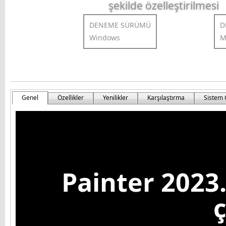
şekilde özelleştirilmesi
DENEME SÜRÜMÜ
D
Windows
M
Genel
Özellikler
Yenilikler
Karşılaştırma
Sistem 
Painter 2023.
ç