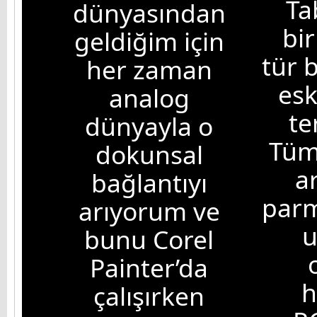
Ta
dünyasından
bir
geldiğim için
tür 
her zaman
esk
analog
te
dünyayla o
Tüm 
dokunsal
a
bağlantıyı
parm
arıyorum ve
bunu Corel
Painter’da
h
çalışırken