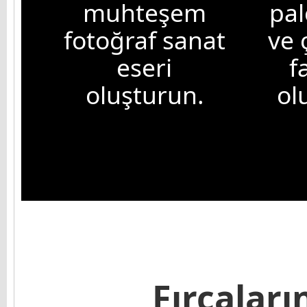
muhteşem
pal
fotoğraf sanat
ve 
eseri
f
oluşturun.
ol
Fırçaları