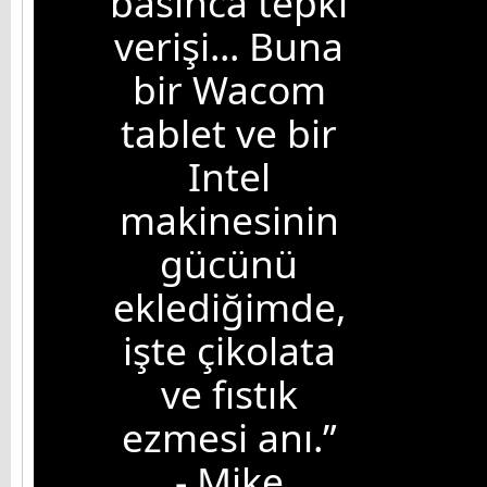
basınca tepki
verişi... Buna
bir Wacom
tablet ve bir
Intel
makinesinin
gücünü
eklediğimde,
işte çikolata
ve fıstık
ezmesi anı.”
- Mike