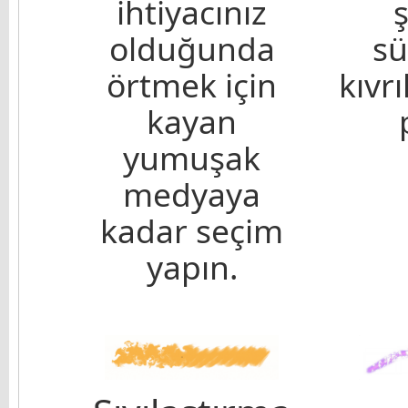
ihtiyacınız
olduğunda
sü
örtmek için
kıvrı
kayan
yumuşak
medyaya
kadar seçim
yapın.