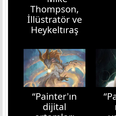
Thompson,
İllüstratör ve
Heykeltıraş
“Painter'ın
“Pa
dijital