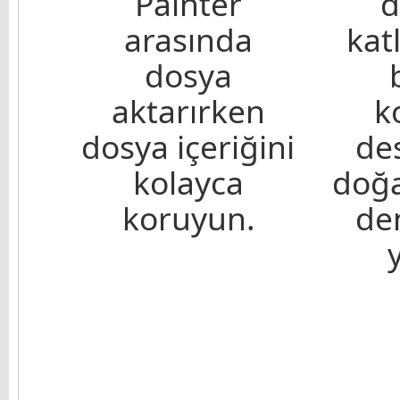
Painter
d
arasında
kat
dosya
aktarırken
k
dosya içeriğini
de
kolayca
doğ
koruyun.
de
y