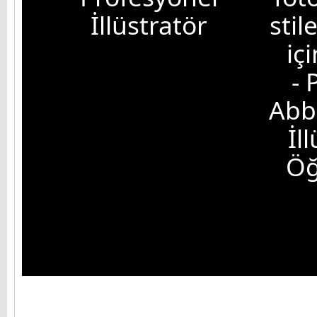
İllüstratör
sti
içi
- 
Abb
İl
Öğ