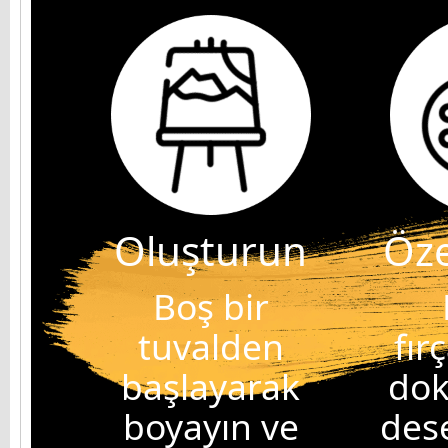
Oluşturun
Öze
Boş bir
tuvalden
fır
başlayarak
dok
boyayın ve
dese