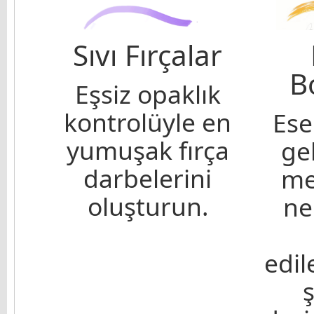
Sıvı Fırçalar
B
Eşsiz opaklık
kontrolüyle en
Ese
yumuşak fırça
ge
darbelerini
me
oluşturun.
ne
edi