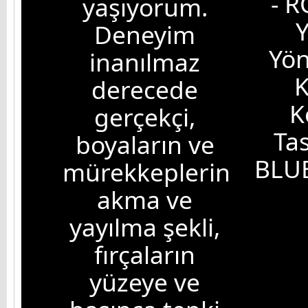
- R
yaşıyorum.
Y
Deneyim
Yö
inanılmaz
K
derecede
K
gerçekçi,
Ta
boyaların ve
BLU
mürekkeplerin
akma ve
yayılma şekli,
fırçaların
yüzeye ve