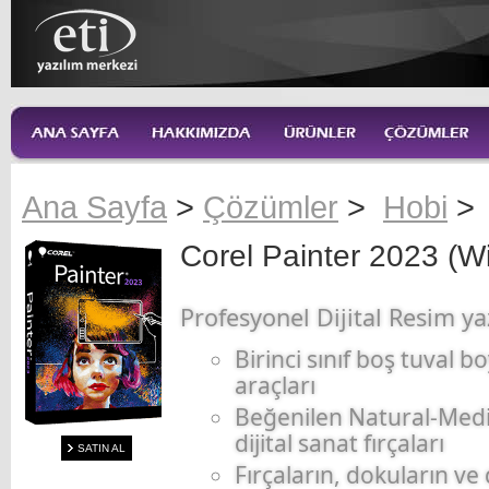
Ana Sayfa
>
Çözümler
>
Hobi
Corel Painter 2023 (W
Profesyonel Dijital Resim ya
Birinci sınıf boş tuval 
araçları
Beğenilen Natural-Med
dijital sanat fırçaları
SATIN AL
Fırçaların, dokuların ve 