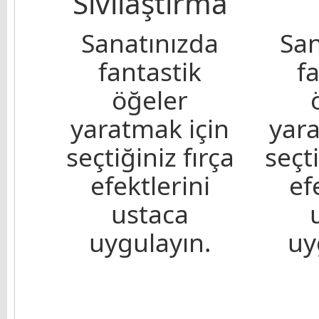
Sıvılaştırma
Sanatınızda
San
fantastik
f
öğeler
yaratmak için
yara
seçtiğiniz fırça
seçti
efektlerini
ef
ustaca
uygulayın.
uy