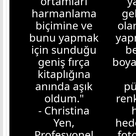
ortamları
y
harmanlama
ge
biçimine ve
ola
bunu yapmak
yap
için sunduğu
be
geniş fırça
boya
kitaplığına
anında aşık
pü
oldum."
ren
- Christina
Yen,
hed
Profesyonel
fot