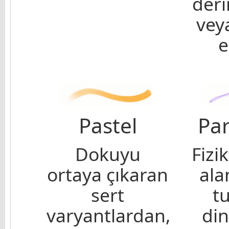
deri
vey
e
Pastel
Par
Dokuyu
Fizi
ortaya çıkaran
alan
sert
tu
varyantlardan,
din