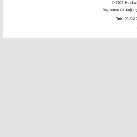
© 2011 Her hak
Büyükdere Cd. Kuğu İş 
Tel:
+90 212 