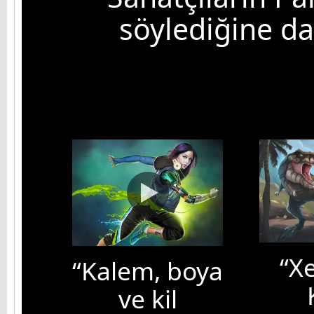
söylediğine d
“X
“Kalem, boya
ve kil