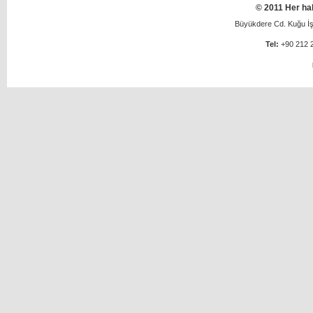
© 2011 Her hak
Büyükdere Cd. Kuğu İş 
Tel:
+90 212 