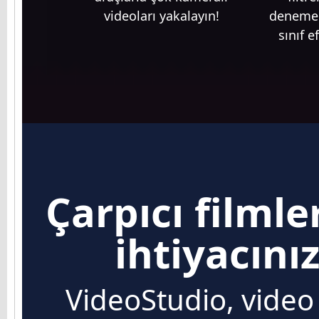
videoları yakalayın!
denemele
sınıf e
Çarpıcı filml
ihtiyacını
VideoStudio, vide