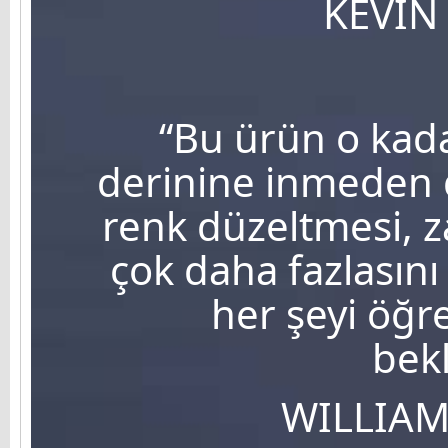
KEVIN
“Bu ürün o kada
derinine inmeden 
renk düzeltmesi, 
çok daha fazlasını
her şeyi öğr
bek
WILLIAM