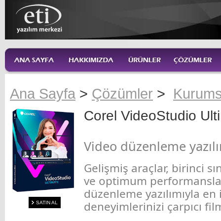
Ana Sayfa
>
Çözümler
>
Kurums
Corel VideoStudio Ul
Video düzenleme yazıl
Gelişmiş araçlar, birinci sını
ve optimum performansla 
düzenleme yazılımıyla en i
deneyimlerinizi çarpıcı fi
SATIN AL