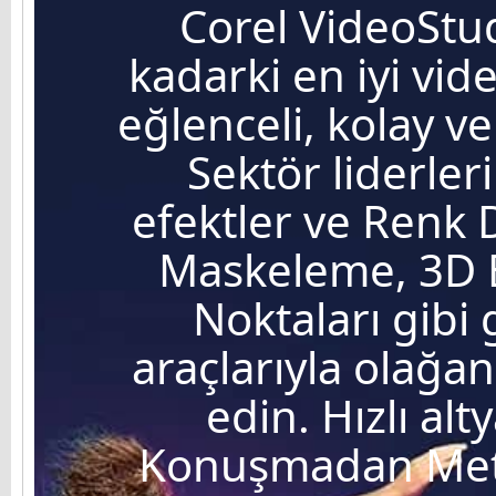
Corel VideoStu
kadarki en iyi vid
eğlenceli, kolay ve
Sektör liderle
efektler ve Renk
Maskeleme, 3D B
Noktaları gibi
araçlarıyla olağ
edin. Hızlı alt
Konuşmadan Met