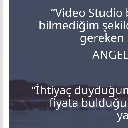
“Video Studio 
bilmediğim şekil
gereken a
ANGEL
“İhtiyaç duyduğum
fiyata bulduğ
ya