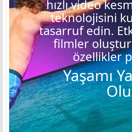
hızlı video kesm
teknolojisini 
tasarruf edin. Et
filmler oluştu
özellikler 
Yaşamı Ya
Olu