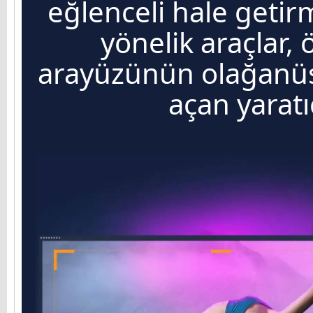
eğlenceli hale getir
yönelik araçlar, ö
arayüzünün olağanü
açan yaratıc