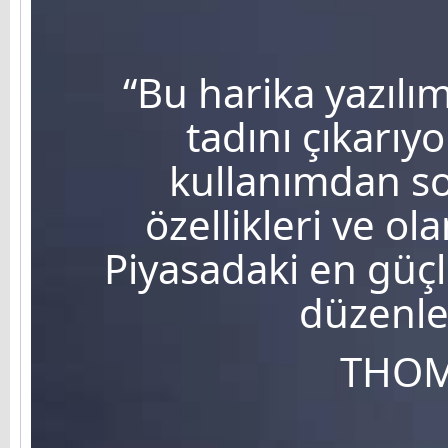
“Bu harika yazıl
tadını çıkarıy
kullanımdan son
özellikleri ve o
Piyasadaki en güçl
düzenle
THOM