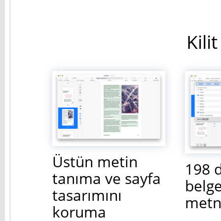
Kilit
Üstün metin
198 d
tanıma ve sayfa
belg
tasarımını
metni
koruma