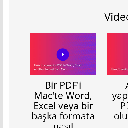
Video
Bir PDF'i
Mac'te Word,
yapı
Excel veya bir
P
başka formata
olu
nasıl