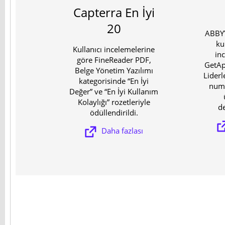
Capterra En İyi
20
ABBYY
ku
Kullanıcı incelemelerine
in
göre FineReader PDF,
GetAp
Belge Yönetim Yazılımı
Liderl
kategorisinde “En İyi
numa
Değer” ve “En İyi Kullanım
Kolaylığı” rozetleriyle
de
ödüllendirildi.
Daha fazlası