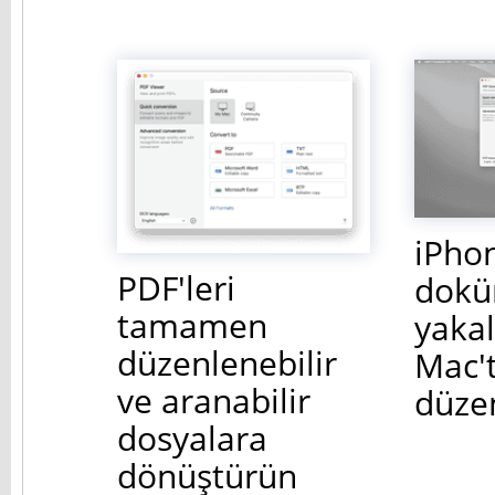
iPhon
PDF'leri
dokü
tamamen
yakal
düzenlenebilir
Mac'
ve aranabilir
düze
dosyalara
dönüştürün