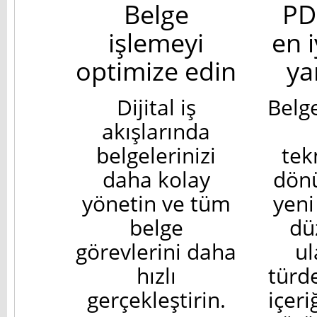
Belge
PD
işlemeyi
en i
optimize edin
ya
Dijital iş
Belg
akışlarında
belgelerinizi
tek
daha kolay
dön
yönetin ve tüm
yeni
belge
dü
görevlerini daha
ul
hızlı
türd
gerçekleştirin.
içeri