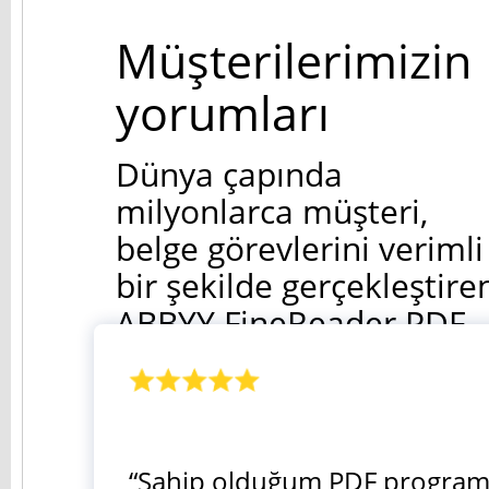
Müşterilerimizin
yorumları
Dünya çapında
milyonlarca müşteri,
belge görevlerini verimli
bir şekilde gerçekleştire
ABBYY FineReader PDF
for Mac’i takdir ediyor.
“Sahip olduğum PDF program