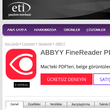
Ana Sayfa
>
Çözümler
>
Akademik
>
ABBYY
ABBYY FineReader PD
Mac’teki PDF’leri, belge görüntül
ÜCRETSİZ DENEYİN
SATI
SATIN AL
Genel
Özellikler
Yenilikler
Karşılaştırma
Teknik Ö