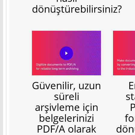
dönüştürebilirsiniz?
Güvenilir, uzun
E
süreli
s
arşivleme için
belgelerinizi
f
PDF/A olarak
dön