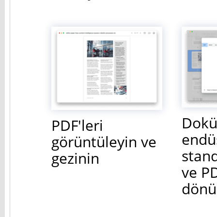
Dokü
PDF'leri
endüs
görüntüleyin ve
stan
gezinin
ve P
dönü