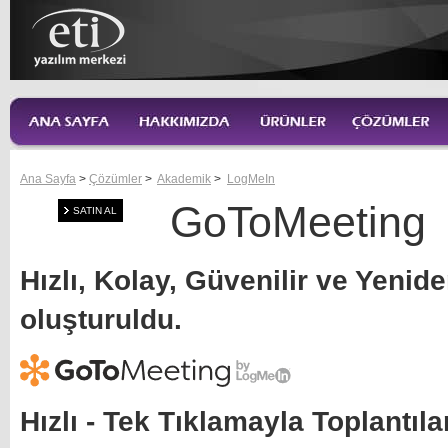
Ana Sayfa
>
Çözümler
>
Akademik
>
LogMeIn
GoToMeeting
SATIN AL
Hızlı, Kolay, Güvenilir ve Yenid
oluşturuldu.
Hızlı - Tek Tıklamayla Toplantıla