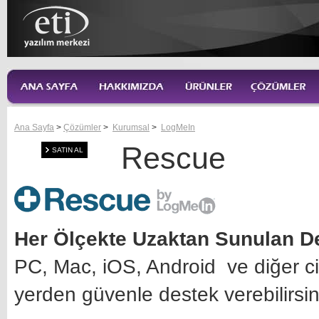
Ana Sayfa
>
Çözümler
>
Kurumsal
>
LogMeIn
Rescue
SATIN AL
Her Ölçekte Uzaktan Sunulan D
PC, Mac, iOS, Android ve diğer cih
yerden güvenle destek verebilirsin