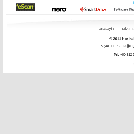
anasayfa
hakkımı
© 2011 Her hak
Büyükdere Cd. Kuğu İş 
Tel:
+90 212 