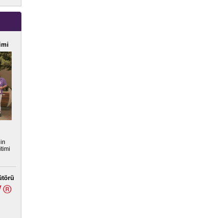
imi
nin
timi
ütörü