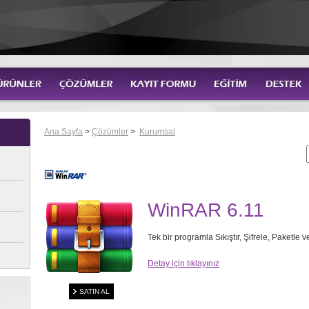
Ana Sayfa
>
Çözümler
>
Kurumsal
WinRAR 6.11
Tek bir programla Sıkıştır, Şifrele, Paketle 
Detay için tıklayınız
SATIN AL