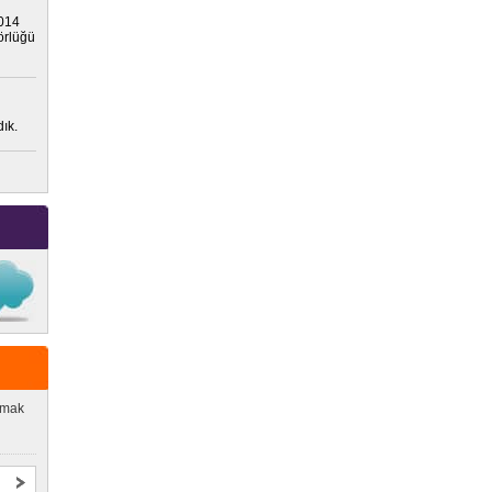
2014
törlüğü
ık.
lmak