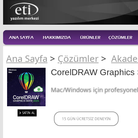
Ana Sayfa
>
Çözümler
>
Akade
CorelDRAW Graphics 
Mac/Windows için profesyonel g
SATIN AL
15 GÜN ÜCRETSİZ DENEYİN