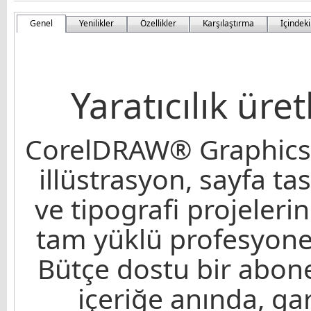
Genel
Yenilikler
Özellikler
Karşılaştırma
İçindeki
Yaratıcılık üre
CorelDRAW® Graphics S
illüstrasyon, sayfa t
ve tipografi projelerin
tam yüklü profesyonel
Bütçe dostu bir abonel
içeriğe anında, gar