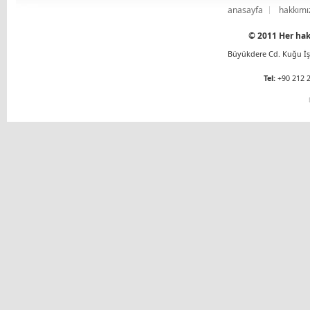
anasayfa
hakkımı
© 2011 Her hakk
Büyükdere Cd. Kuğu İş 
Tel:
+90 212 