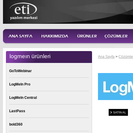
logmeın ürünleri
Ana Sayfa
>
Çözümle
GoToWebinar
LogMeIn Pro
LogMeIn Central
LastPass
SATIN AL
bold360