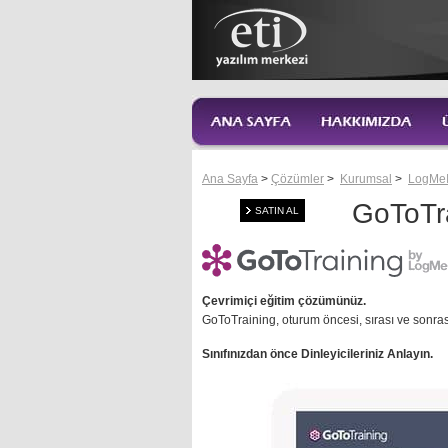
Ana Sayfa
>
Çözümler
>
Kurumsal
>
LogMe
GoToTr
SATIN AL
Çevrimiçi eğitim çözümünüz.
GoToTraining, oturum öncesi, sırası ve sonra
Sınıfınızdan önce Dinleyicileriniz Anlayın.