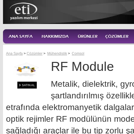
Ana Sayfa
>
Çözümler
>
Mühendislik
>
Comsol
RF Module
Metalik, dielektrik, g
SATIN AL
şartlandırılmış özellik
etrafında elektromanyetik dalgala
optik rejimler RF modülünün mode
sağladığı araçlar ile bu tip zorlu ş