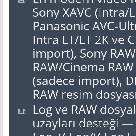
Sony XAVC (Intra/
Panasonic AVC-Ult
Intra LT/LT 2K ve
import), Sony RA
RAW/Cinema RAW L
(sadece import), 
RAW resim dosyası
Log ve RAW dosyala
uzayları desteği 