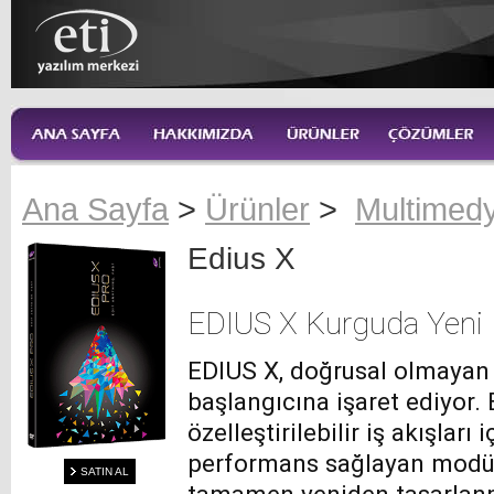
Ana Sayfa
>
Ürünler
>
Multimed
Edius X
EDIUS X Kurguda Yeni B
EDIUS X, doğrusal olmayan
başlangıcına işaret ediyor
özelleştirilebilir iş akışları 
performans sağlayan modüler
SATIN AL