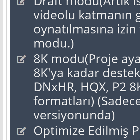
Draft modu(Artık i
videolu katmanın 
oynatılmasına izin
modu.)
8K modu(Proje ayar
8K'ya kadar destek
DNxHR, HQX, P2 8
formatları) (Sade
versiyonunda)
Optimize Edilmiş