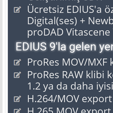
Ücretsiz EDIUS'a ö
Digital(ses) + Newb
proDAD Vitascene V
EDIUS 9'la gelen yen
ProRes MOV/MXF kl
ProRes RAW klibi 
1.2 ya da daha iyisi
H.264/MOV export
H.265 MOV export 