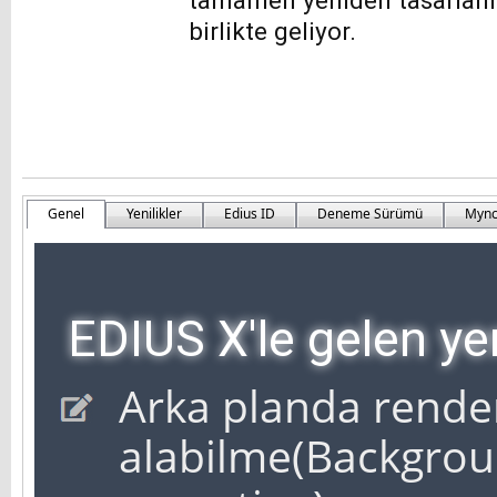
tamamen yeniden tasarlanm
birlikte geliyor.
Genel
Yenilikler
Edius ID
Deneme Sürümü
Myn
EDIUS X'le gelen yen
Arka planda render
alabilme(Backgrou