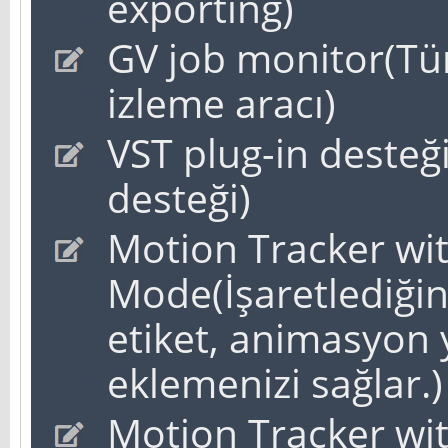
exporting)
GV job monitor(Tüm
izleme aracı)
VST plug-in desteği
desteği)
Motion Tracker wi
Mode(İşaretlediğin
etiket, animasyon 
eklemenizi sağlar.)
Motion Tracker wi