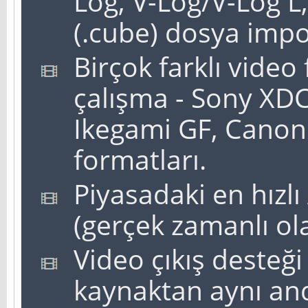
Log, V-Log/V-Log L,
(.cube) dosya impo
Birçok farklı vide
çalışma - Sony XD
Ikegami GF, Canon
formatları.
Piyasadaki en hız
(gerçek zamanlı ol
Video çıkış desteği 
kaynaktan aynı an